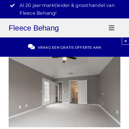
Ga
Al 20 jaar marktleider & groothandel van
naar
Fleece Behang!
inhoud
Fleece Behang
Toggl
Naviga
×
Gratis Offerte
VRAAG EEN GRATIS OFFERTE AAN
Blog
Video Reviews
030-2072303