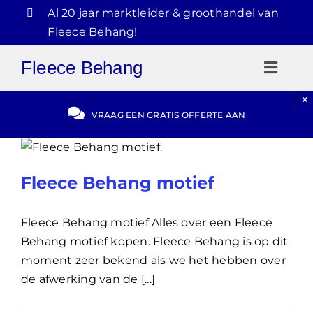
Ga
Al 20 jaar marktleider & groothandel van
naar
Fleece Behang!
inhoud
Fleece Behang
Toggl
Naviga
×
Gratis Offerte
VRAAG EEN GRATIS OFFERTE AAN
Blog
Fleece Behang motief
Video Reviews
Fleece Behang motief Alles over een Fleece
Behang motief kopen. Fleece Behang is op dit
030-2072303
moment zeer bekend als we het hebben over
de afwerking van de [...]