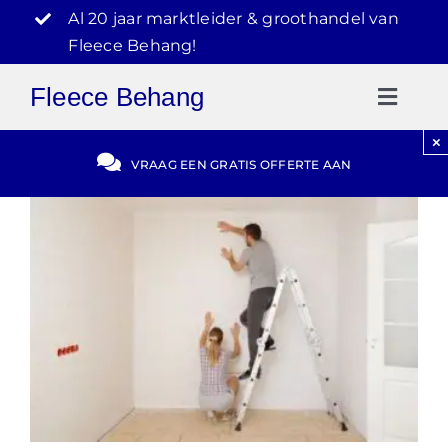
Ga
Al 20 jaar marktleider & groothandel van
naar
Fleece Behang!
inhoud
Fleece Behang
Toggl
Naviga
×
Gratis Offerte
VRAAG EEN GRATIS OFFERTE AAN
Blog
Video Reviews
030-2072303