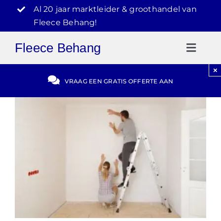
Ga
Al 20 jaar marktleider & groothandel van
naar
Fleece Behang!
inhoud
Fleece Behang
Toggl
Naviga
×
Gratis Offerte
VRAAG EEN GRATIS OFFERTE AAN
Blog
Video Reviews
030-2072303